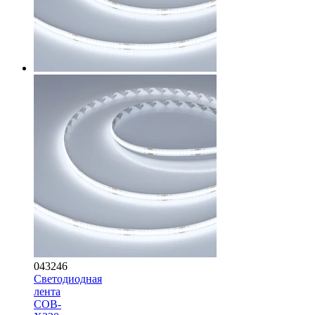
043246
Светодиодная
лента
COB-