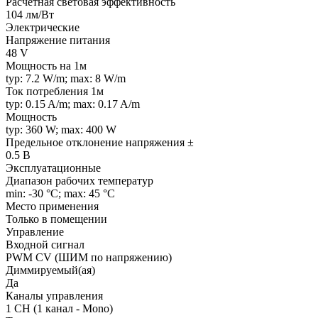
Расчетная световая эффективность
104 лм/Вт
Электрические
Напряжение питания
48 V
Мощность на 1м
typ: 7.2 W/m; max: 8 W/m
Ток потребления 1м
typ: 0.15 A/m; max: 0.17 A/m
Мощность
typ: 360 W; max: 400 W
Предельное отклонение напряжения ±
0.5 В
Эксплуатационные
Диапазон рабочих температур
min: -30 °C; max: 45 °C
Место применения
Только в помещении
Управление
Входной сигнал
PWM СV (ШИМ по напряжению)
Диммируемый(ая)
Да
Каналы управления
1 CH (1 канал - Mono)