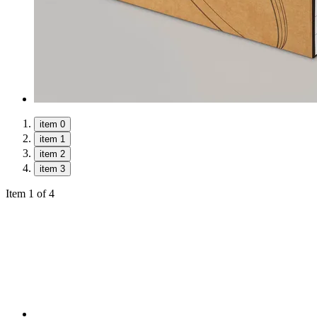
item 0
item 1
item 2
item 3
Item 1 of 4