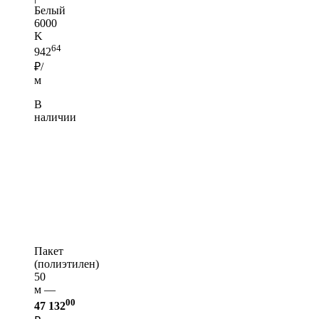
Белый
6000
K
64
942
₽/
м
В
наличии
Пакет
(полиэтилен)
50
м —
00
47 132