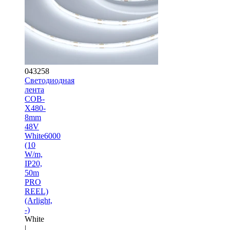
043258
Светодиодная
лента
COB-
X480-
8mm
48V
White6000
(10
W/m,
IP20,
50m
PRO
REEL)
(Arlight,
-)
White
|