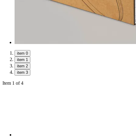
item 0
item 1
item 2
item 3
Item 1 of 4