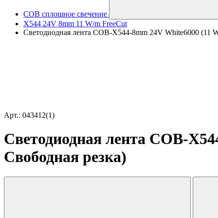
COB сплошное свечение
X544 24V 8mm 11 W/m FreeCut
Светодиодная лента COB-X544-8mm 24V White6000 (11 W/m,
Арт.: 043412(1)
Светодиодная лента COB-X544-
Свободная резка)