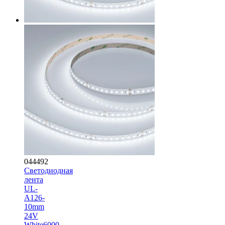
044492
Светодиодная
лента
UL-
A126-
10mm
24V
White6000