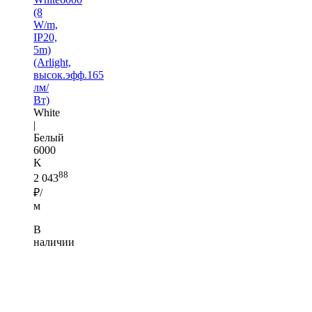
(8
W/m,
IP20,
5m)
(Arlight,
высок.эфф.165
лм/
Вт)
White
|
Белый
6000
K
88
2 043
₽/
м
В
наличии