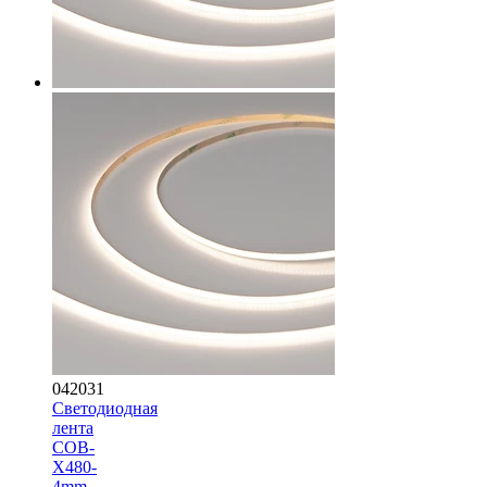
042031
Светодиодная
лента
COB-
X480-
4mm