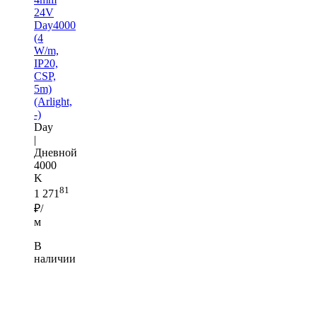
24V
Day4000
(4
W/m,
IP20,
CSP,
5m)
(Arlight,
-)
Day
|
Дневной
4000
K
81
1 271
₽/
м
В
наличии