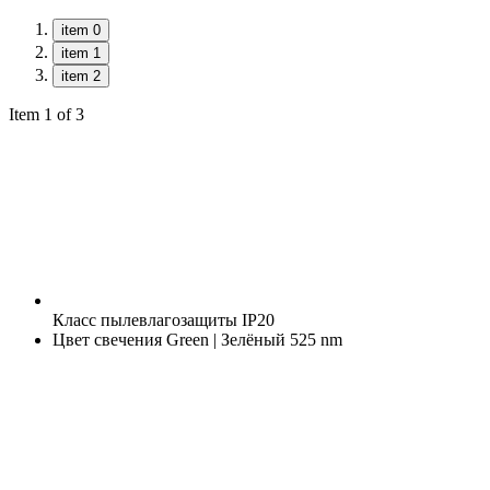
item 0
item 1
item 2
Item 1 of 3
Класс пылевлагозащиты
IP20
Цвет свечения
Green | Зелёный 525 nm