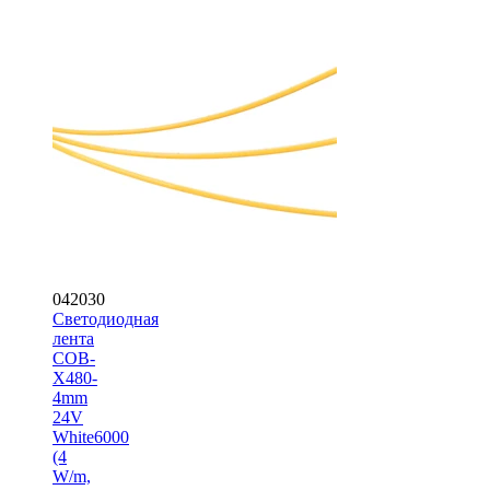
042030
Светодиодная
лента
COB-
X480-
4mm
24V
White6000
(4
W/m,