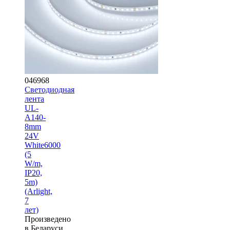
046968
Светодиодная
лента
UL-
A140-
8mm
24V
White6000
(5
W/m,
IP20,
5m)
(Arlight,
7
лет)
Произведено
в Беларуси