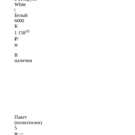
White
|
Белый
6000
K
10
1 158
₽/
м
В
наличии
Пакет
(полиэтилен)
5
м —