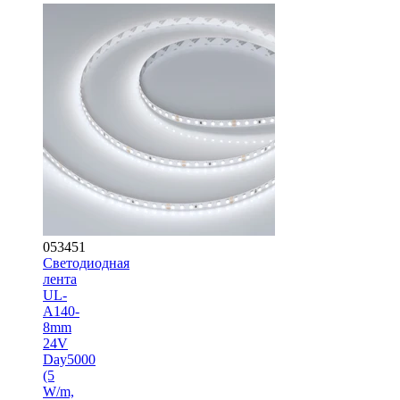
053451
Светодиодная
лента
UL-
A140-
8mm
24V
Day5000
(5
W/m,