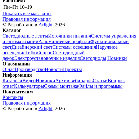
Работаем:
Пн–Пт
10–19
Показать все магазины
Правовая информация
© Разработано в
Arlight
, 2026
Каталог
Светодиодные ленты
Источники питания
Системы управления
и автоматизации
Алюминиевые профили
Функциональный
свет
Дизайнерский свет
Системы освещения
Наружное
освещение
Гибкий неон
Светодиодный
декор
Электроустановочные изделия
Светодиоды
Новинки
О компании
О нас
Производство
Новости
Проекты
Информация
Каталоги
Видео
Новинки
Архив вебинаров
Статьи
Вопрос-
ответ
Калькуляторы
Схемы монтажа
Файлы и программы
Покупателям
Контакты
Правовая информация
© Разработано в
Arlight
, 2026