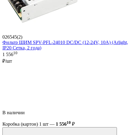
026545(2)
Фильтр ШИМ SPV-PFL-24010 DC/DC (12-24V, 10A) (Arlight,
IP20 Сетка, 2 года)
10
1 556
₽/шт
В наличии
10
Коробка (картон) 1 шт —
1 556
₽