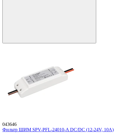
043646
Фильтр ШИМ SPV-PFL-24010-A DC/DC (12-24V, 10A)