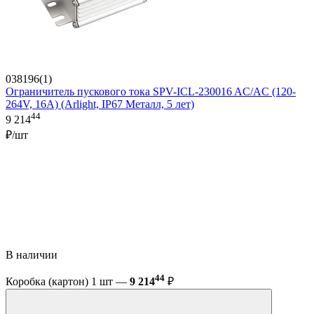
038196(1)
Ограничитель пускового тока SPV-ICL-230016 AC/AC (120-
264V, 16A) (Arlight, IP67 Металл, 5 лет)
44
9 214
₽/шт
В наличии
44
Коробка (картон) 1 шт —
9 214
₽