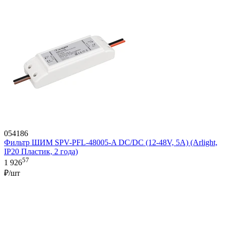
054186
Фильтр ШИМ SPV-PFL-48005-A DC/DC (12-48V, 5A) (Arlight,
IP20 Пластик, 2 года)
57
1 926
₽/шт