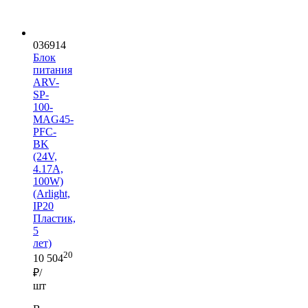
036914
Блок
питания
ARV-
SP-
100-
MAG45-
PFC-
BK
(24V,
4.17A,
100W)
(Arlight,
IP20
Пластик,
5
лет)
20
10 504
₽/
шт