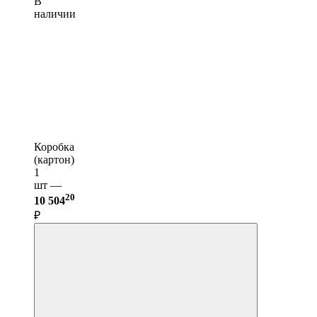
В
наличии
Коробка
(картон)
1
шт —
20
10 504
₽