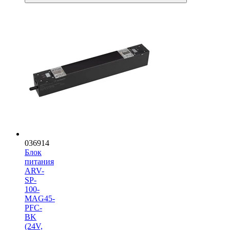
036914
Блок
питания
ARV-
SP-
100-
MAG45-
PFC-
BK
(24V,