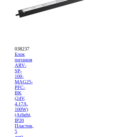
038237
Блок
питания
ARV-
SP-
100-
MAG25-
PFC-
BK
(24V,
4.17A,
100W)
(Arlight,
IP20
Пластик,
5
лет)