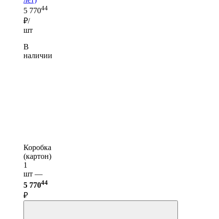
44
5 770
₽/
шт
В
наличии
Коробка
(картон)
1
шт —
44
5 770
₽