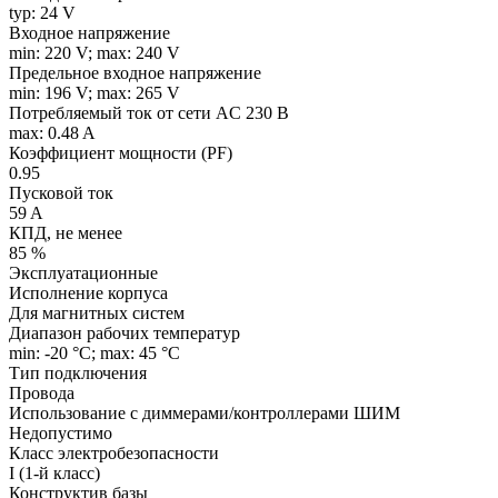
typ: 24 V
Входное напряжение
min: 220 V; max: 240 V
Предельное входное напряжение
min: 196 V; max: 265 V
Потребляемый ток от сети AC 230 В
max: 0.48 A
Коэффициент мощности (PF)
0.95
Пусковой ток
59 A
КПД, не менее
85 %
Эксплуатационные
Исполнение корпуса
Для магнитных систем
Диапазон рабочих температур
min: -20 °C; max: 45 °C
Тип подключения
Провода
Использование с диммерами/контроллерами ШИМ
Недопустимо
Класс электробезопасности
I (1-й класс)
Конструктив базы