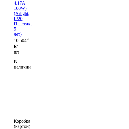
4.17A,
100W)
(Arlight,
IP20
Пластик,
5
лет)
20
10 504
₽/
шт
В
наличии
Коробка
(картон)