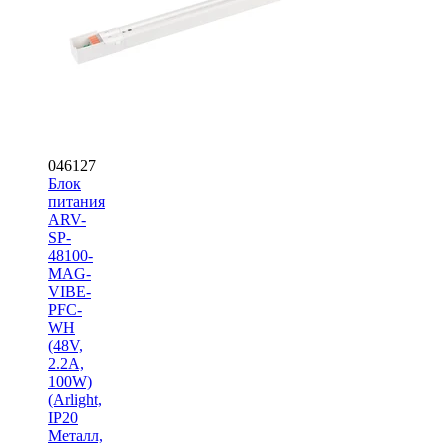
046127
Блок
питания
ARV-
SP-
48100-
MAG-
VIBE-
PFC-
WH
(48V,
2.2A,
100W)
(Arlight,
IP20
Металл,