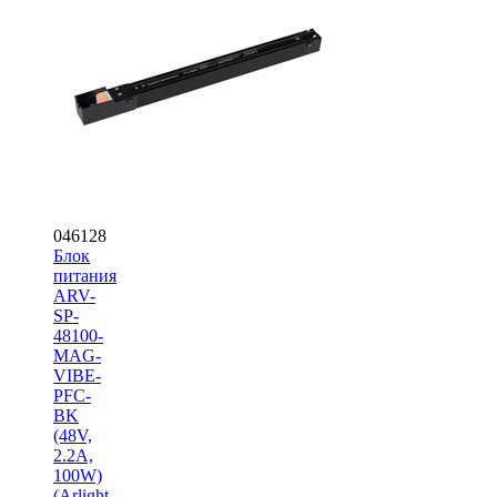
046128
Блок
питания
ARV-
SP-
48100-
MAG-
VIBE-
PFC-
BK
(48V,
2.2A,
100W)
(Arlight,