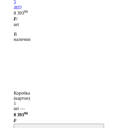
5
лет)
96
8 393
₽/
шт
В
наличии
Коробка
(картон)
1
шт —
96
8 393
₽