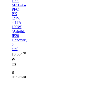
100-
MAG45-
PFC-
BK
(24V,
4.17A,
100W)
(Arlight,
IP20
Пластик,
5
лет)
20
10 504
₽/
шт
В
наличии