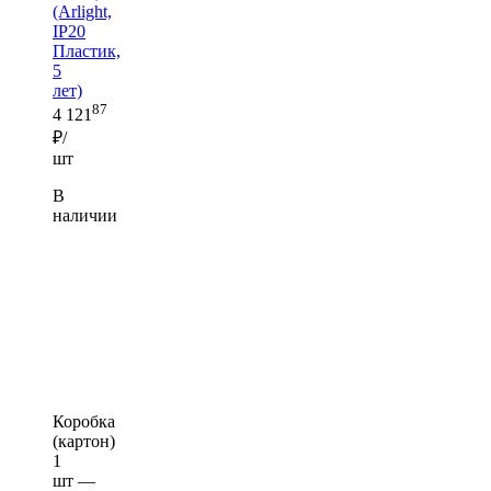
(Arlight,
IP20
Пластик,
5
лет)
87
4 121
₽/
шт
В
наличии
Коробка
(картон)
1
шт —