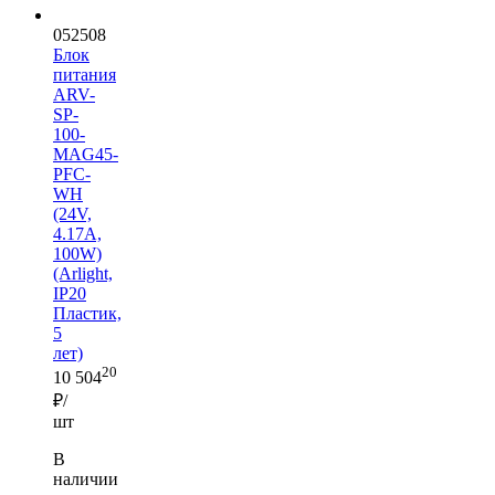
052508
Блок
питания
ARV-
SP-
100-
MAG45-
PFC-
WH
(24V,
4.17A,
100W)
(Arlight,
IP20
Пластик,
5
лет)
20
10 504
₽/
шт
В
наличии