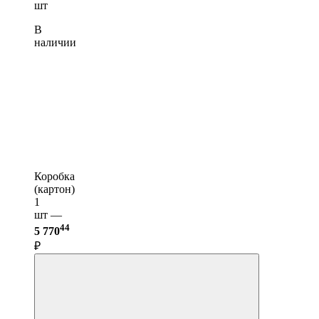
шт
В
наличии
Коробка
(картон)
1
шт —
44
5 770
₽