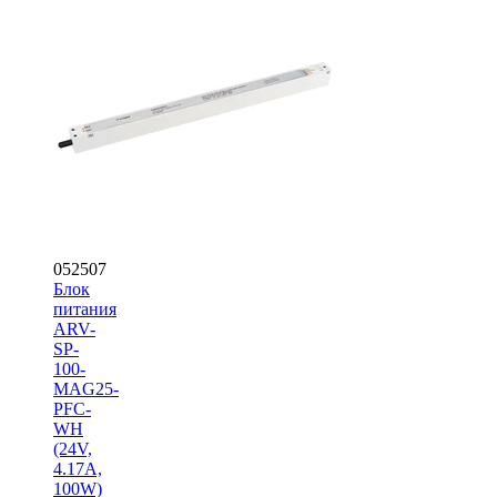
052507
Блок
питания
ARV-
SP-
100-
MAG25-
PFC-
WH
(24V,
4.17A,
100W)