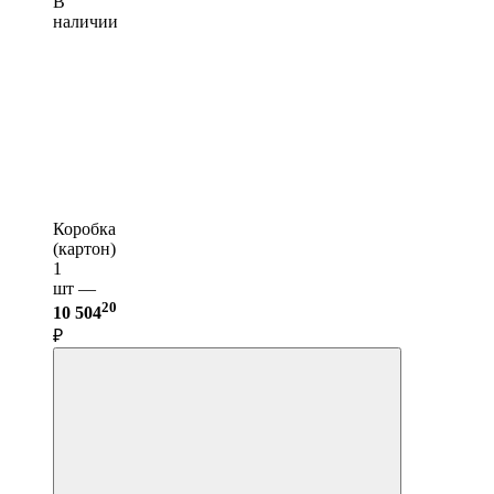
В
наличии
Коробка
(картон)
1
шт —
20
10 504
₽