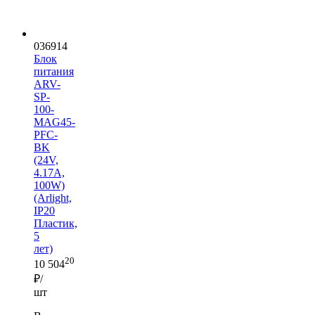
036914
Блок
питания
ARV-
SP-
100-
MAG45-
PFC-
BK
(24V,
4.17A,
100W)
(Arlight,
IP20
Пластик,
5
лет)
20
10 504
₽/
шт