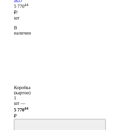
44
5 770
₽/
шт
В
наличии
Коробка
(картон)
1
шт —
44
5 770
₽