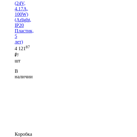
(24V,
4.17A,
100W)
(Arlight,
IP20
Пластик,
5
лет)
87
4 121
₽/
шт
В
наличии
Коробка