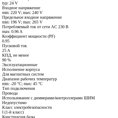
typ: 24 V
Входное напряжение
min: 220 V; max: 240 V
Предельное входное напряжение
min: 196 V; max: 265 V
Потребляемый ток от сети AC 230 В
max: 0.96 A
Коэффициент мощности (PF)
0.95
Пусковой ток
25 A
КПД, не менее
90 %
Эксплуатационные
Исполнение корпуса
Для магнитных систем
Диапазон рабочих температур
min: -20 °C; max: 45 °C
Тип подключения
Провода
Использование с диммерами/контроллерами ШИМ
Недопустимо
Класс электробезопасности
I (1-й класс)
Конструктив базы