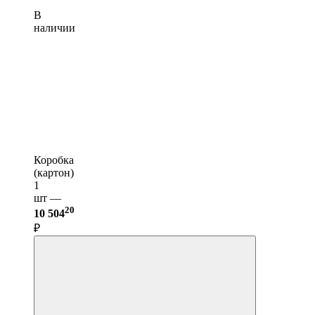
В
наличии
Коробка
(картон)
1
шт —
20
10 504
₽