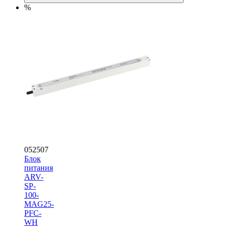
%
052507
Блок
питания
ARV-
SP-
100-
MAG25-
PFC-
WH