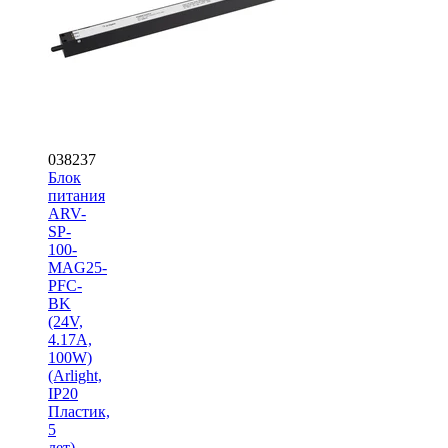
038237
Блок
питания
ARV-
SP-
100-
MAG25-
PFC-
BK
(24V,
4.17A,
100W)
(Arlight,
IP20
Пластик,
5
лет)