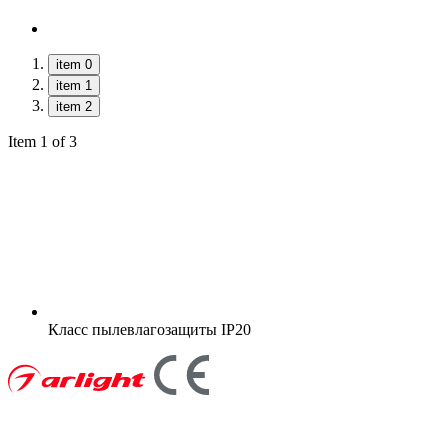
item 0
item 1
item 2
Item 1 of 3
Класс пылевлагозащиты
IP20