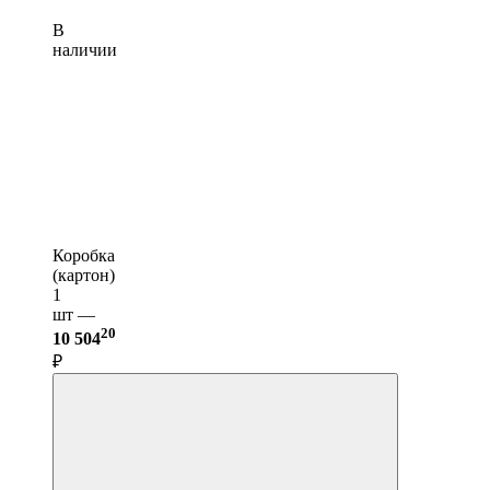
В
наличии
Коробка
(картон)
1
шт —
20
10 504
₽