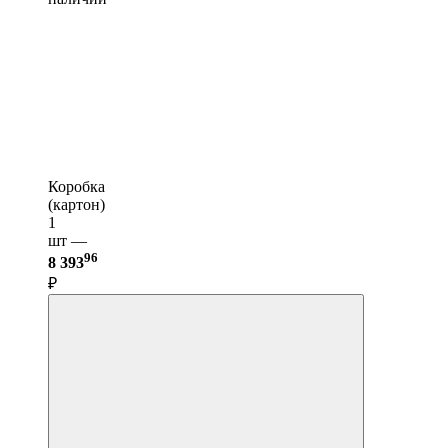
Коробка
(картон)
1
шт —
96
8 393
₽