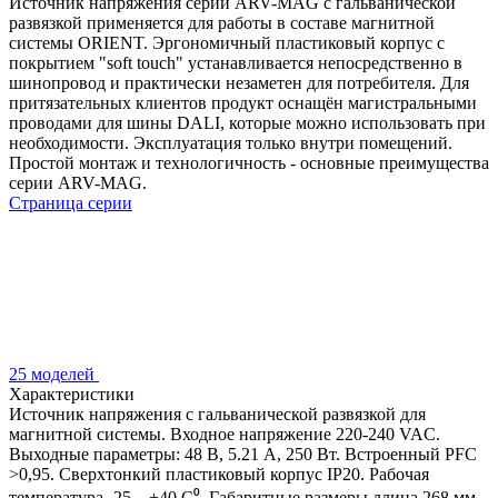
Источник напряжения серии ARV-MAG с гальванической
развязкой применяется для работы в составе магнитной
системы ORIENT. Эргономичный пластиковый корпус с
покрытием "soft touch" устанавливается непосредственно в
шинопровод и практически незаметен для потребителя. Для
притязательных клиентов продукт оснащён магистральными
проводами для шины DALI, которые можно использовать при
необходимости. Эксплуатация только внутри помещений.
Простой монтаж и технологичность - основные преимущества
серии ARV-MAG.
Страница серии
25 моделей
Характеристики
Источник напряжения с гальванической развязкой для
магнитной системы. Входное напряжение 220-240 VAC.
Выходные параметры: 48 В, 5.21 А, 250 Вт. Встроенный PFC
>0,95. Сверхтонкий пластиковый корпус IP20. Рабочая
температура -25…+40 C⁰. Габаритные размеры длина 268 мм,