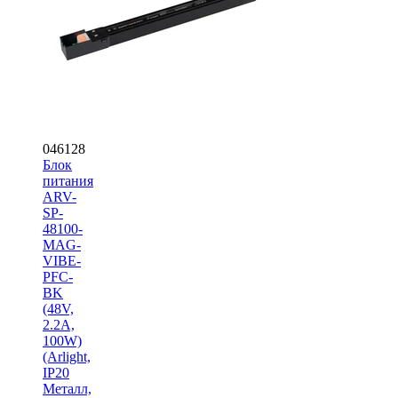
046128
Блок
питания
ARV-
SP-
48100-
MAG-
VIBE-
PFC-
BK
(48V,
2.2A,
100W)
(Arlight,
IP20
Металл,