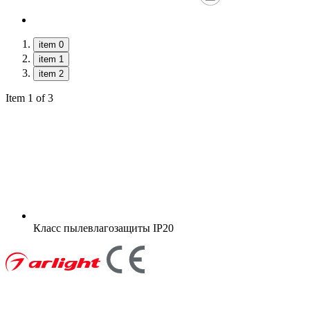
item 0
item 1
item 2
Item 1 of 3
Класс пылевлагозащиты
IP20