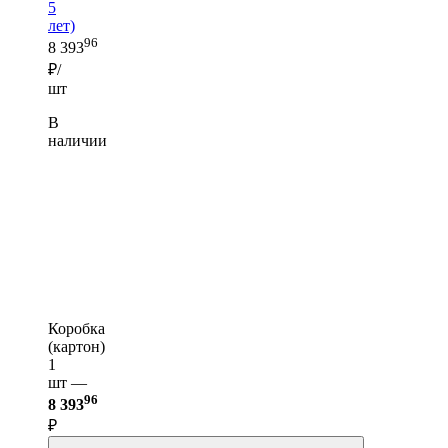
5
лет)
96
8 393
₽/
шт
В
наличии
Коробка
(картон)
1
шт —
96
8 393
₽