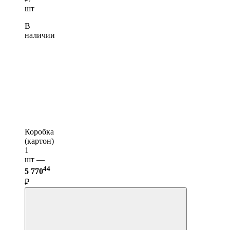
шт
В
наличии
Коробка
(картон)
1
шт —
44
5 770
₽