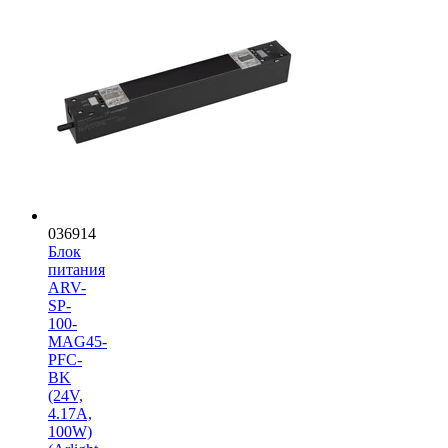
036914
Блок
питания
ARV-
SP-
100-
MAG45-
PFC-
BK
(24V,
4.17A,
100W)