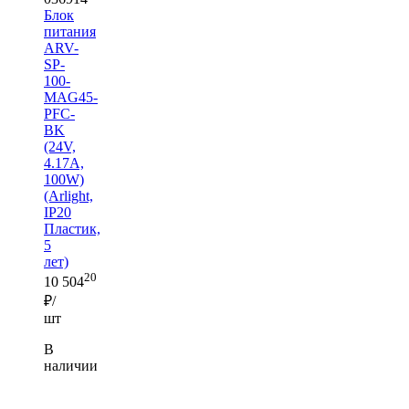
Блок
питания
ARV-
SP-
100-
MAG45-
PFC-
BK
(24V,
4.17A,
100W)
(Arlight,
IP20
Пластик,
5
лет)
20
10 504
₽/
шт
В
наличии