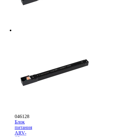
046128
Блок
питания
ARV-