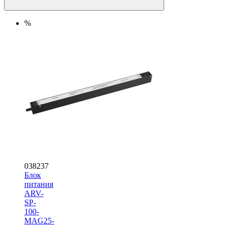
%
038237
Блок
питания
ARV-
SP-
100-
MAG25-