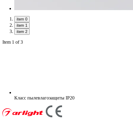
item 0
item 1
item 2
Item 1 of 3
Класс пылевлагозащиты
IP20