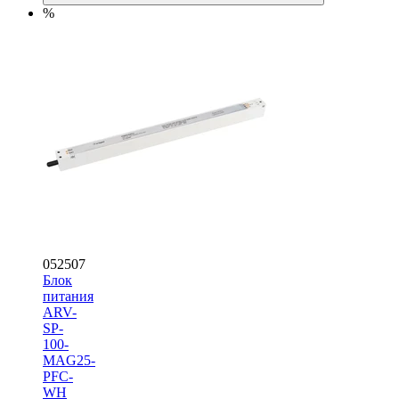
%
052507
Блок
питания
ARV-
SP-
100-
MAG25-
PFC-
WH