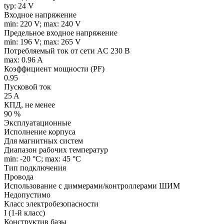
typ: 24 V
Входное напряжение
min: 220 V; max: 240 V
Предельное входное напряжение
min: 196 V; max: 265 V
Потребляемый ток от сети AC 230 В
max: 0.96 A
Коэффициент мощности (PF)
0.95
Пусковой ток
25 A
КПД, не менее
90 %
Эксплуатационные
Исполнение корпуса
Для магнитных систем
Диапазон рабочих температур
min: -20 °C; max: 45 °C
Тип подключения
Провода
Использование с диммерами/контроллерами ШИМ
Недопустимо
Класс электробезопасности
I (1-й класс)
Конструктив базы