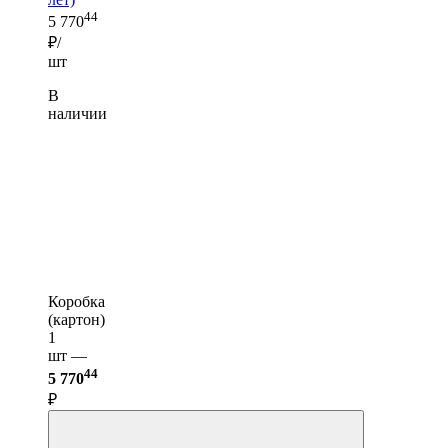
44
5 770
₽/
шт
В
наличии
Коробка
(картон)
1
шт —
44
5 770
₽