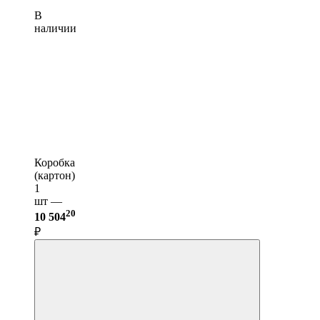
В
наличии
Коробка
(картон)
1
шт —
20
10 504
₽