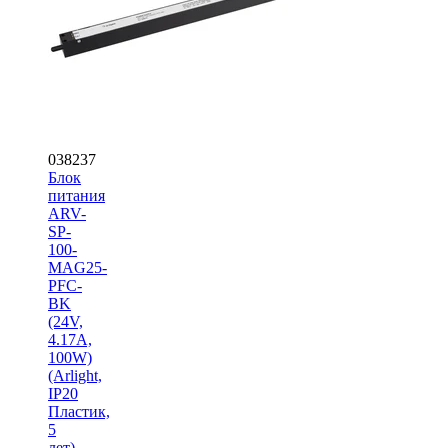
038237
Блок
питания
ARV-
SP-
100-
MAG25-
PFC-
BK
(24V,
4.17A,
100W)
(Arlight,
IP20
Пластик,
5
лет)