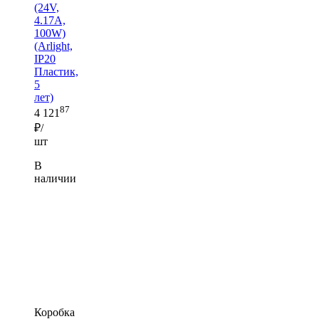
(24V,
4.17A,
100W)
(Arlight,
IP20
Пластик,
5
лет)
87
4 121
₽/
шт
В
наличии
Коробка