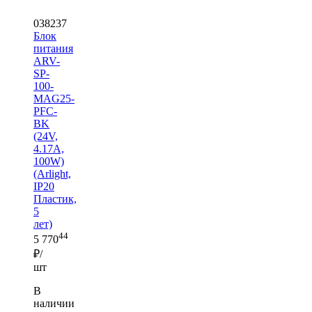
038237
Блок
питания
ARV-
SP-
100-
MAG25-
PFC-
BK
(24V,
4.17A,
100W)
(Arlight,
IP20
Пластик,
5
лет)
44
5 770
₽/
шт
В
наличии