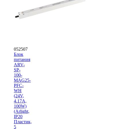
052507
Блок
питания
ARV-
SP-
100-
MAG25-
PFC-
WH
(24V,
4.17A,
100W)
(Arlight,
IP20
Пластик,
5