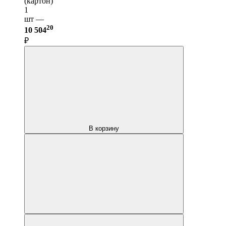
(картон)
1
шт —
20
10 504
₽
В корзину