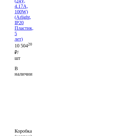
(24V,
4.17A,
100W)
(Arlight,
IP20
Пластик,
5
лет)
20
10 504
₽/
шт
В
наличии
Коробка