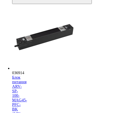
036914
Блок
питания
ARV-
SP-
100-
MAG45-
PFC-
BK