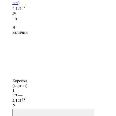
лет)
87
4 121
₽/
шт
В
наличии
Коробка
(картон)
1
шт —
87
4 121
₽