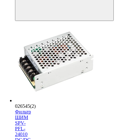
026545(2)
Фильтр
ШИМ
SPV-
PFL-
24010
DC/DC