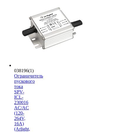
038196(1)
Ограничитель
пускового
тока
SPV-
ICL-
230016
AC/AC
(120-
264V,
16A)
(Arlight,