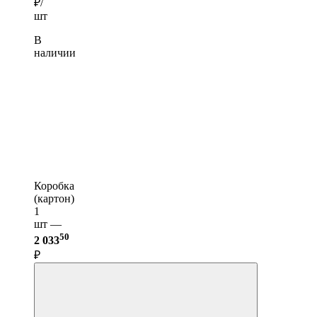
₽/
шт
В
наличии
Коробка
(картон)
1
шт —
50
2 033
₽