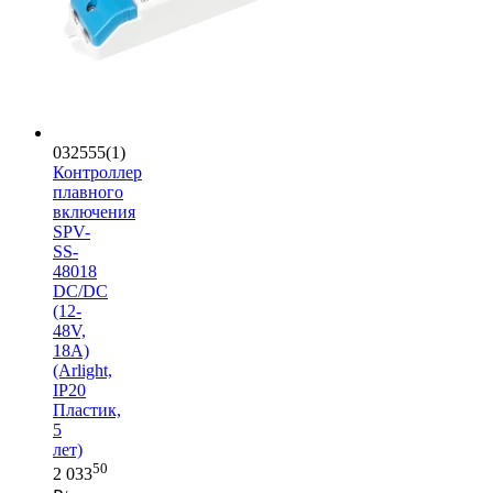
032555(1)
Контроллер
плавного
включения
SPV-
SS-
48018
DC/DC
(12-
48V,
18A)
(Arlight,
IP20
Пластик,
5
лет)
50
2 033