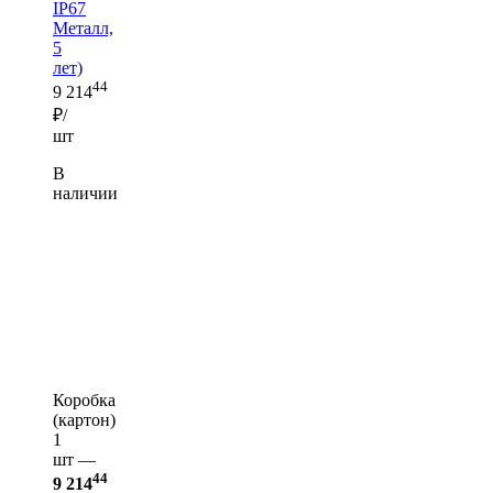
IP67
Металл,
5
лет)
44
9 214
₽/
шт
В
наличии
Коробка
(картон)
1
шт —
44
9 214