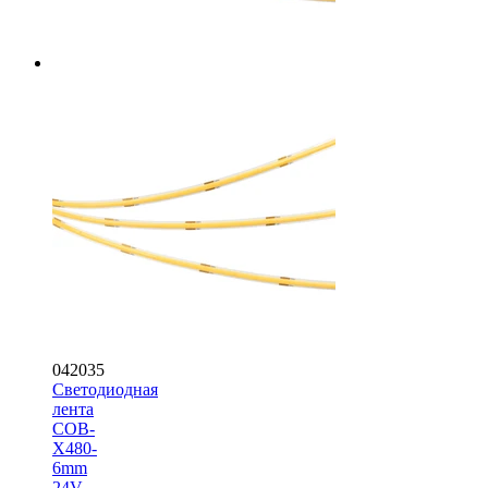
042035
Светодиодная
лента
COB-
X480-
6mm
24V