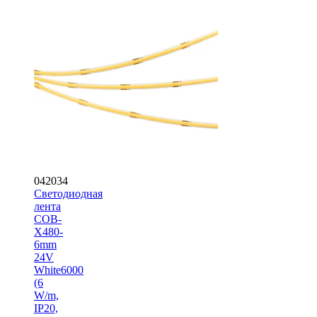
042034
Светодиодная
лента
COB-
X480-
6mm
24V
White6000
(6
W/m,
IP20,