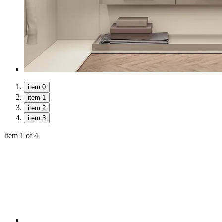
item 0
item 1
item 2
item 3
Item 1 of 4