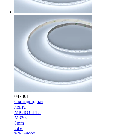
047861
Светодиодная
лента
MICROLED-
M320-
8mm
24V
White6000