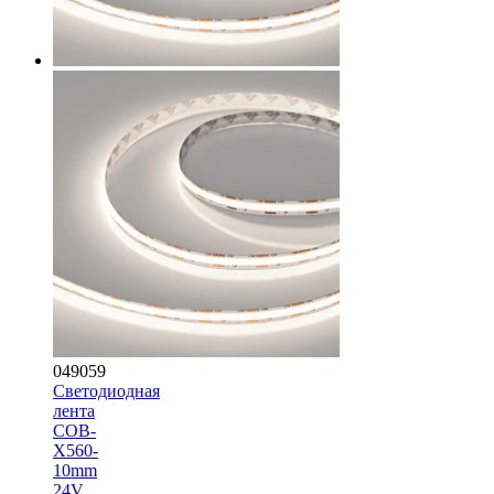
049059
Светодиодная
лента
COB-
X560-
10mm
24V