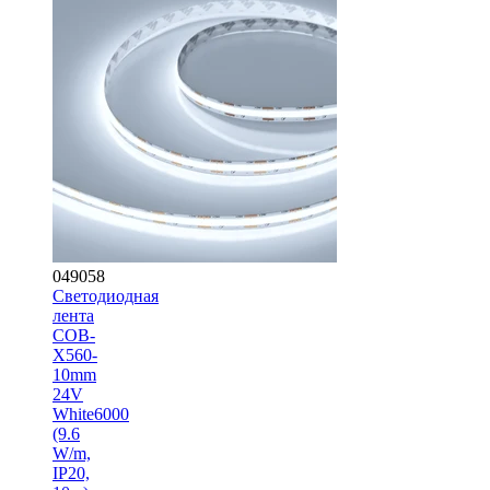
049058
Светодиодная
лента
COB-
X560-
10mm
24V
White6000
(9.6
W/m,
IP20,