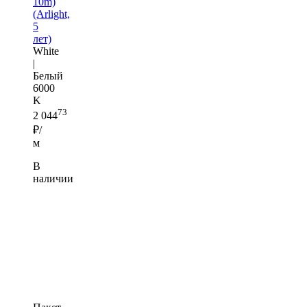
10m)
(Arlight,
5
лет)
White
|
Белый
6000
K
73
2 044
₽/
м
В
наличии