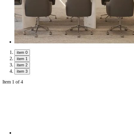
item 0
item 1
item 2
item 3
Item 1 of 4