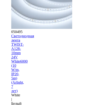
050495
Светодиодная
лента
TWIST-
A128-
10mm
24V
White6000
(10
W/m,
IP20,
5m)
(Arlight,
7
лет)
White
|
Белый