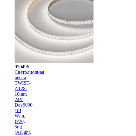
050496
Светодиодная
лента
TWIST-
A128-
10mm
24V
Day5000
(10
W/m,
IP20,
5m)
(Arlight,