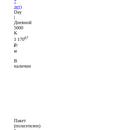
7
лет)
Day
|
Дневной
5000
K
07
1 170
₽/
м
В
наличии
Пакет
(полиэтилен)