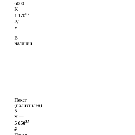
6000
K
07
1 170
₽/
м
В
наличии
Пакет
(полиэтилен)
5
м —
35
5 850
₽