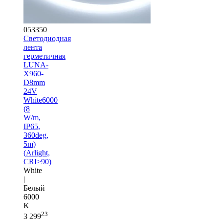
053350
Светодиодная
лента
герметичная
LUNA-
X960-
D8mm
24V
White6000
(8
W/m,
IP65,
360deg,
5m)
(Arlight,
CRI>90)
White
|
Белый
6000
K
23
3 299