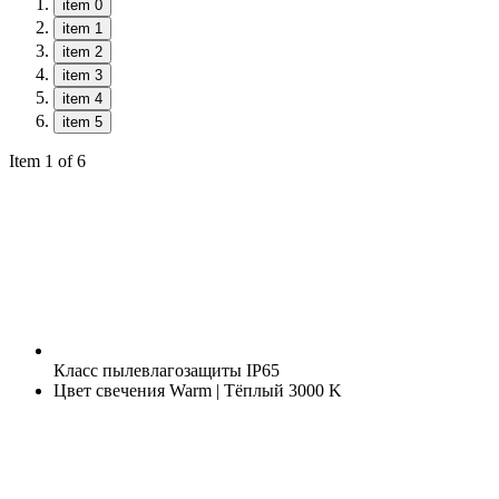
item 0
item 1
item 2
item 3
item 4
item 5
Item 1 of 6
Класс пылевлагозащиты
IP65
Цвет свечения
Warm | Тёплый 3000 K