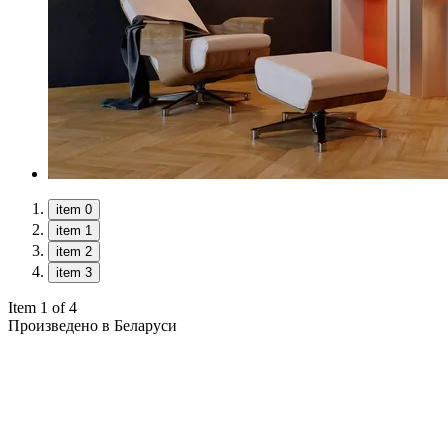
item 0
item 1
item 2
item 3
Item 1 of 4
Произведено в Беларуси