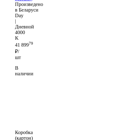
Произведено
в Беларуси
Day
|
Дневной
4000
K
79
41 899
₽/
шт
В
наличии
Коробка
(картон)