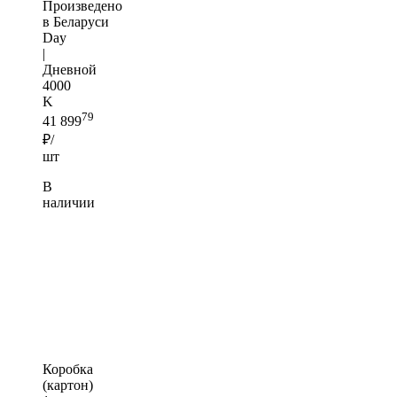
Произведено
в Беларуси
Day
|
Дневной
4000
K
79
41 899
₽/
шт
В
наличии
Коробка
(картон)