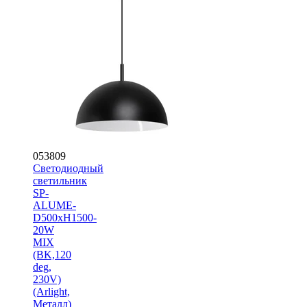
053809
Светодиодный
светильник
SP-
ALUME-
D500xH1500-
20W
MIX
(BK,120
deg,
230V)
(Arlight,
Металл)