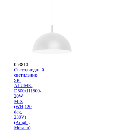
053810
Светодиодный
светильник
SP-
ALUME-
D500xH1500-
20W
MIX
(WH,120
deg,
230V)
(Arlight,
Металл)