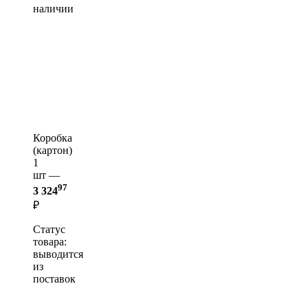
наличии
Коробка
(картон)
1
шт —
97
3 324
₽
Статус
товара:
выводится
из
поставок