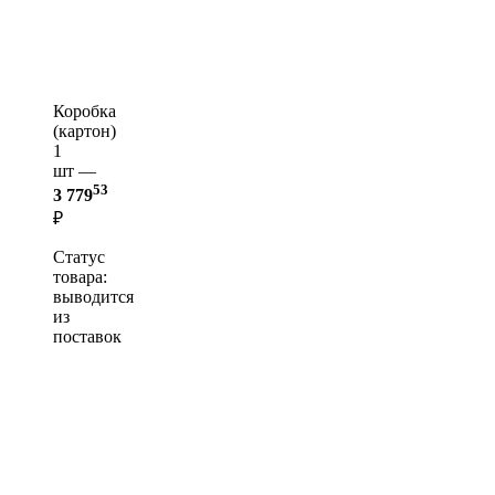
Коробка
(картон)
1
шт —
53
3 779
₽
Статус
товара:
выводится
из
поставок