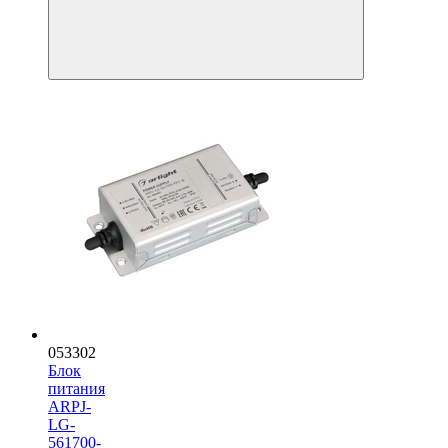
053302
Блок
питания
ARPJ-
LG-
561700-