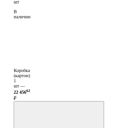
шт
В
наличии
Коробка
(картон)
1
шт —
62
22 456
₽