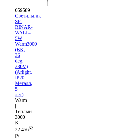
059589
Светильник
SP-
RINAR-
WALL-
5W
Warm3000
(BK,
36
deg,
230V)
(Arlight,
IP20
Металл,
5
лет)
Warm
|
Тёплый
3000
K
62
22 456
₽/