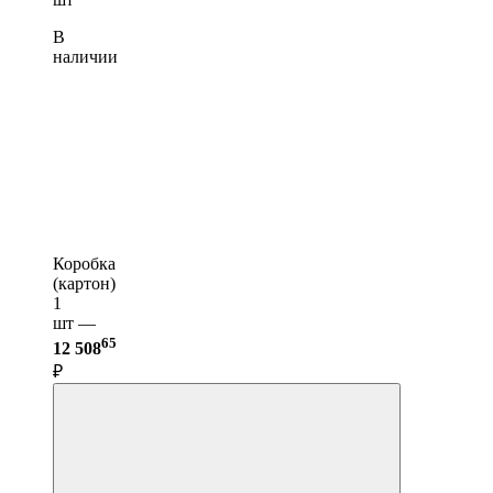
В
наличии
Коробка
(картон)
1
шт —
65
12 508
₽