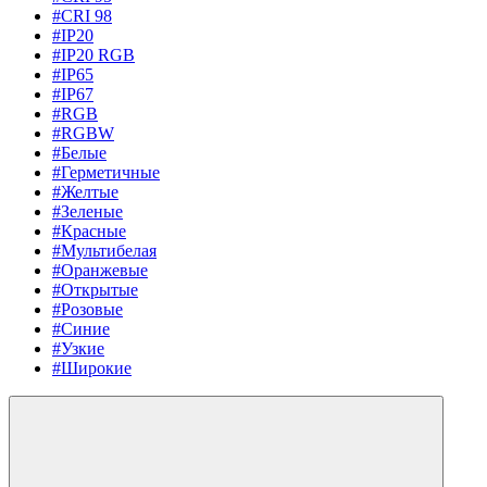
#CRI 98
#IP20
#IP20 RGB
#IP65
#IP67
#RGB
#RGBW
#Белые
#Герметичные
#Желтые
#Зеленые
#Красные
#Мультибелая
#Оранжевые
#Открытые
#Розовые
#Синие
#Узкие
#Широкие