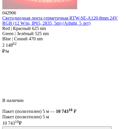
042906
Светодиодная лента герметичная RTW-SE-A120-8mm 24V
RGB (12 W/m, IP65, 2835, 5m) (Arlight, 5 лет)
Red | Красный 625 nm
Green | Зелёный 525 nm
Blue | Синий 470 nm
62
2 148
₽/м
В наличии
10
Пакет (полиэтилен) 5 м —
10 743
₽
Пакет (полиэтилен) 5 м
10
10 743
₽