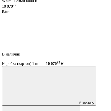
White | Белый 6000 K
92
10 070
₽/шт
В наличии
92
Коробка (картон) 1 шт —
10 070
₽
В корзину