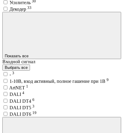
30
Усилитель
33
Декодер
Показать все
Входной сигнал
Выбрать все
3
-
9
1-10В, вход активный, полное гашение при 1В
1
ArtNET
4
DALI
6
DALI DT4
3
DALI DT5
19
DALI DT6