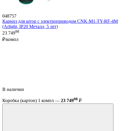
048757
Карниз для штор с электроприводом CNK-M1-TY-RF-4M
(Arlight, IP20 Металл, 5 лет)
98
23 749
₽/компл
В наличии
98
Коробка (картон) 1 компл —
23 749
₽