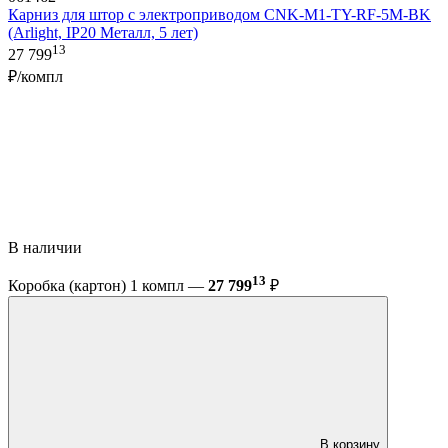
Карниз для штор с электроприводом CNK-M1-TY-RF-5M-BK
(Arlight, IP20 Металл, 5 лет)
13
27 799
₽/компл
В наличии
13
Коробка (картон) 1 компл —
27 799
₽
В корзину