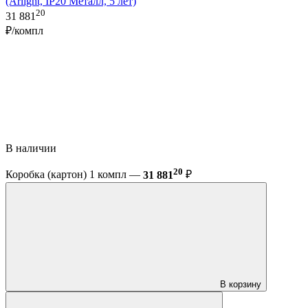
(Arlight, IP20 Металл, 5 лет)
20
31 881
₽/компл
В наличии
20
Коробка (картон) 1 компл —
31 881
₽
В корзину