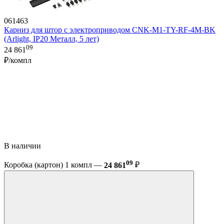
061463
Карниз для штор с электроприводом CNK-M1-TY-RF-4M-BK
(Arlight, IP20 Металл, 5 лет)
09
24 861
₽/компл
В наличии
09
Коробка (картон) 1 компл —
24 861
₽