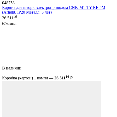
048758
Карниз для штор с электроприводом CNK-M1-TY-RF-5M
(Arlight, IP20 Металл, 5 лет)
16
26 511
₽/компл
В наличии
16
Коробка (картон) 1 компл —
26 511
₽