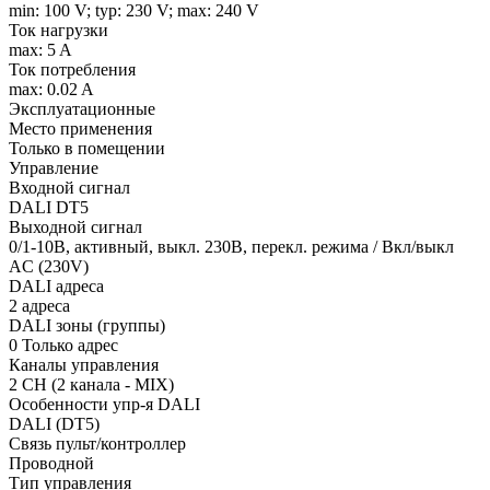
min: 100 V; typ: 230 V; max: 240 V
Ток нагрузки
max: 5 A
Ток потребления
max: 0.02 A
Эксплуатационные
Место применения
Только в помещении
Управление
Входной сигнал
DALI DT5
Выходной сигнал
0/1-10В, активный, выкл. 230В, перекл. режима / Вкл/выкл
AC (230V)
DALI адреса
2 адреса
DALI зоны (группы)
0 Только адрес
Каналы управления
2 CH (2 канала - MIX)
Особенности упр-я DALI
DALI (DT5)
Связь пульт/контроллер
Проводной
Тип управления