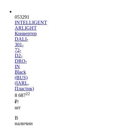
053291
INTELLIGENT
ARLIGHT
Конвертер
DALI-
301-
72-
D2-
DRO-
IN
Black
(BUS)
(IARL,
Пластик)
22
8 687
₽/
шт
В
наличии