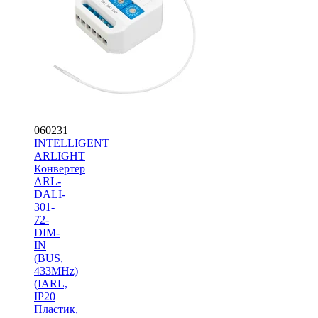
060231
INTELLIGENT
ARLIGHT
Конвертер
ARL-
DALI-
301-
72-
DIM-
IN
(BUS,
433MHz)
(IARL,
IP20
Пластик,