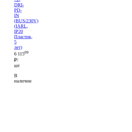
DRI-
PD-
IN
(BUS/230V)
(IARL,
IP20
Пластик,
5
лет)
09
6 115
₽/
шт
В
наличии