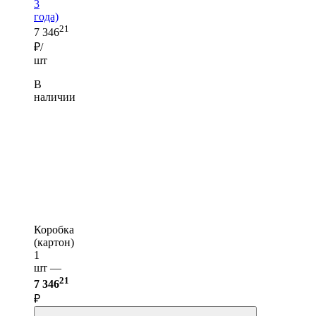
3
года)
21
7 346
₽/
шт
В
наличии
Коробка
(картон)
1
шт —
21
7 346
₽