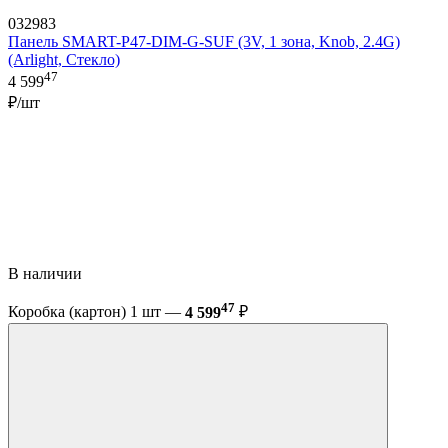
032983
Панель SMART-P47-DIM-G-SUF (3V, 1 зона, Knob, 2.4G)
(Arlight, Стекло)
47
4 599
₽/шт
В наличии
47
Коробка (картон) 1 шт —
4 599
₽