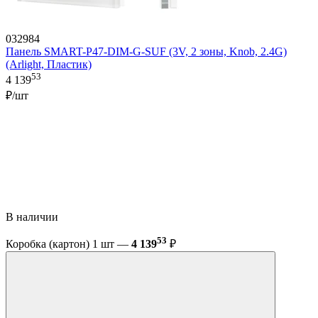
032984
Панель SMART-P47-DIM-G-SUF (3V, 2 зоны, Knob, 2.4G)
(Arlight, Пластик)
53
4 139
₽/шт
В наличии
53
Коробка (картон) 1 шт —
4 139
₽