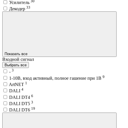
30
Усилитель
33
Декодер
Показать все
Входной сигнал
Выбрать все
3
-
9
1-10В, вход активный, полное гашение при 1В
1
ArtNET
4
DALI
6
DALI DT4
3
DALI DT5
19
DALI DT6