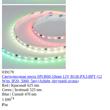
039179
Светодиодная лента SPI-B60-10mm 12V RGB-PX3-BPT (12
W/m, IP20, 5060, 5m) (Arlight, бегущий огонь)
Red | Красный 625 nm
Green | Зелёный 525 nm
Blue | Синий 470 nm
74
1 699
₽/м