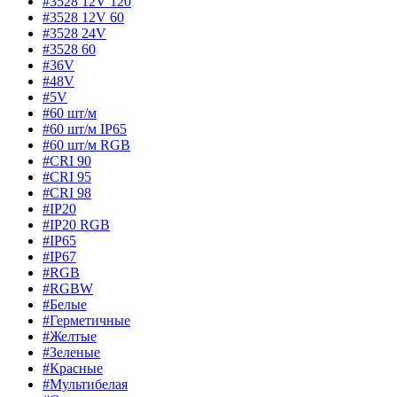
#3528 12V 120
#3528 12V 60
#3528 24V
#3528 60
#36V
#48V
#5V
#60 шт/м
#60 шт/м IP65
#60 шт/м RGB
#CRI 90
#CRI 95
#CRI 98
#IP20
#IP20 RGB
#IP65
#IP67
#RGB
#RGBW
#Белые
#Герметичные
#Желтые
#Зеленые
#Красные
#Мультибелая