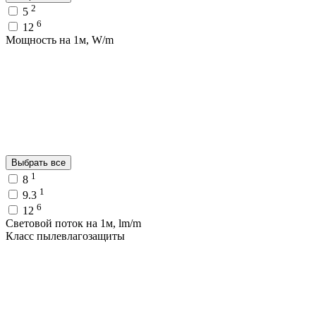
2
5
6
12
Мощность на 1м, W/m
Выбрать все
1
8
1
9.3
6
12
Световой поток на 1м, lm/m
Класс пылевлагозащиты