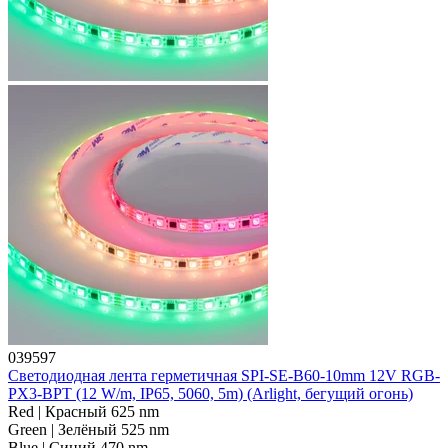
039597
Светодиодная лента герметичная SPI-SE-B60-10mm 12V RGB-
PX3-BPT (12 W/m, IP65, 5060, 5m) (Arlight, бегущий огонь)
Red | Красный 625 nm
Green | Зелёный 525 nm
Blue | Синий 470 nm