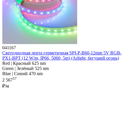
041167
Светодиодная лента герметичная SPI-P-B60-12mm 5V RGB-
PX1-BPT (12 W/m, IP66, 5060, 5m) (Arlight, бегущий огонь)
Red | Красный 625 nm
Green | Зелёный 525 nm
Blue | Синий 470 nm
57
2 567
₽/м