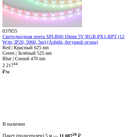
037855
Светодиодная лента SPI-B60-10mm 5V RGB-PX1-BPT (12
W/m, IP20, 5060, 5m) (Arlight, бегущий огонь)
Red | Красный 625 nm
Green | Зелёный 525 nm
Blue | Синий 470 nm
44
2 217
₽/м
В наличии
20
Пакет (полиэтилен) 5 м —
11 087
₽