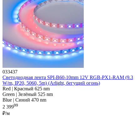
033437
Светодиодная лента SPI-B60-10mm 12V RGB-PX1-RAM (9.3
W/m, IP20, 5060, 5m) (Arlight, бегущий огонь)
Red | Красный 625 nm
Green | Зелёный 525 nm
Blue | Синий 470 nm
99
2 399
₽/м