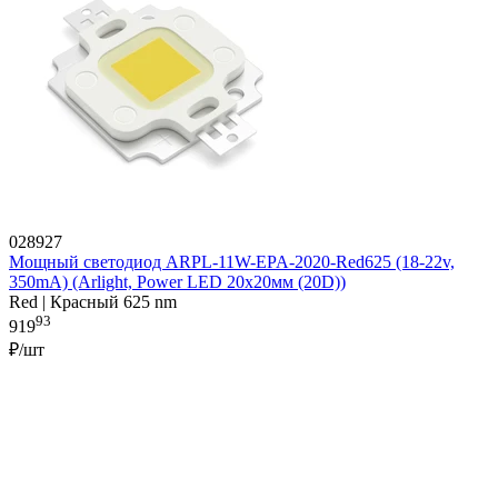
028927
Мощный светодиод ARPL-11W-EPA-2020-Red625 (18-22v,
350mA) (Arlight, Power LED 20x20мм (20D))
Red | Красный 625 nm
93
919
₽/шт