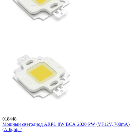
018448
Мощный светодиод ARPL-8W-BCA-2020-PW (VF12V, 700mA)
(Arlight, -)