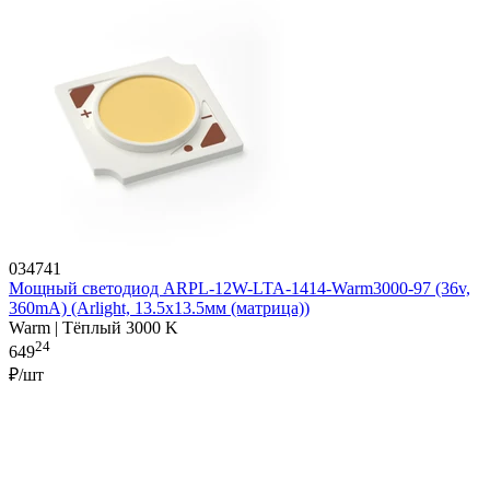
034741
Мощный светодиод ARPL-12W-LTA-1414-Warm3000-97 (36v,
360mA) (Arlight, 13.5х13.5мм (матрица))
Warm | Тёплый 3000 K
24
649
₽/шт