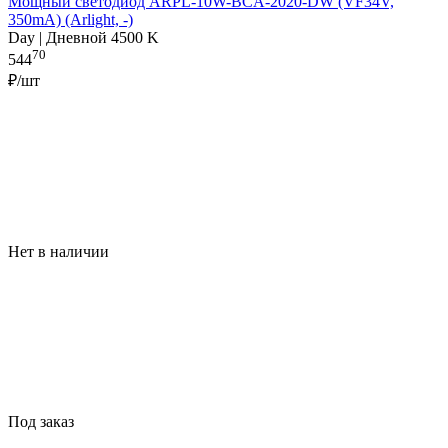
Мощный светодиод ARPL-10W-BCA-2020-DW (VF34V,
350mA) (Arlight, -)
Day | Дневной 4500 K
70
544
₽/шт
Нет в наличии
Под заказ