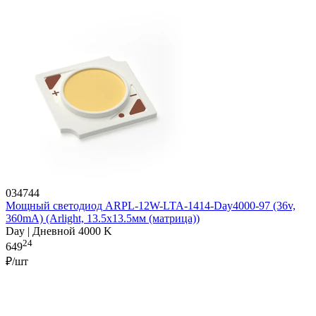
034744
Мощный светодиод ARPL-12W-LTA-1414-Day4000-97 (36v,
360mA) (Arlight, 13.5х13.5мм (матрица))
Day | Дневной 4000 K
24
649
₽/шт