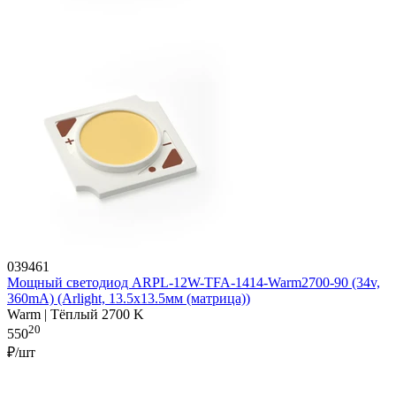
039461
Мощный светодиод ARPL-12W-TFA-1414-Warm2700-90 (34v,
360mA) (Arlight, 13.5х13.5мм (матрица))
Warm | Тёплый 2700 K
20
550
₽/шт