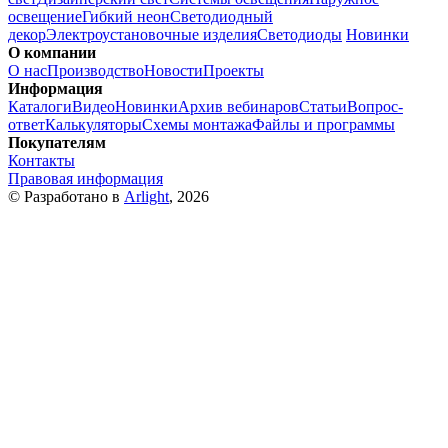
освещение
Гибкий неон
Светодиодный
декор
Электроустановочные изделия
Светодиоды
Новинки
О компании
О нас
Производство
Новости
Проекты
Информация
Каталоги
Видео
Новинки
Архив вебинаров
Статьи
Вопрос-
ответ
Калькуляторы
Схемы монтажа
Файлы и программы
Покупателям
Контакты
Правовая информация
© Разработано в
Arlight
, 2026