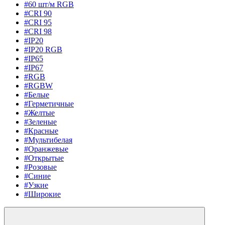
#60 шт/м RGB
#CRI 90
#CRI 95
#CRI 98
#IP20
#IP20 RGB
#IP65
#IP67
#RGB
#RGBW
#Белые
#Герметичные
#Желтые
#Зеленые
#Красные
#Мультибелая
#Оранжевые
#Открытые
#Розовые
#Синие
#Узкие
#Широкие