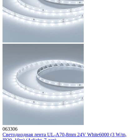
063306
Светодиодная лента UL-A70-8mm 24V White6000 (3 W/m,