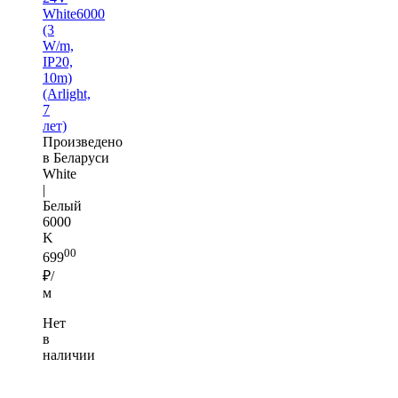
White6000
(3
W/m,
IP20,
10m)
(Arlight,
7
лет)
Произведено
в Беларуси
White
|
Белый
6000
K
00
699
₽/
м
Нет
в
наличии