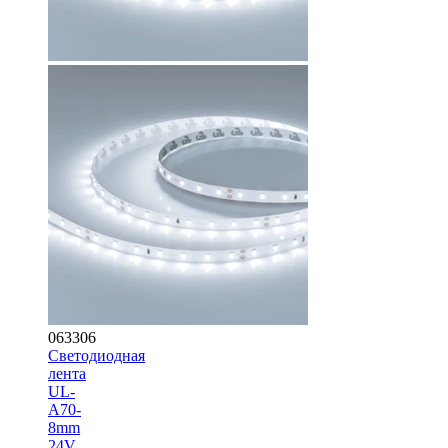
063306
Светодиодная
лента
UL-
A70-
8mm
24V