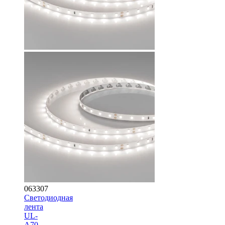
063307
Светодиодная
лента
UL-
A70-