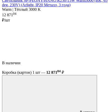
Светильник SP-PEONY-HANG-R250-15W Warm3000 (BK, 65
deg, 230V) (Arlight, IP20 Металл, 3 года)
Warm | Тёплый 3000 K
04
12 871
₽/шт
В наличии
04
Коробка (картон) 1 шт —
12 871
₽