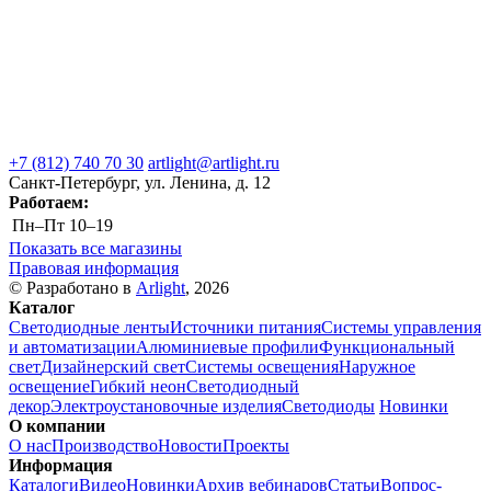
+7 (812) 740 70 30
artlight@artlight.ru
Санкт-Петербург, ул. Ленина, д. 12
Работаем:
Пн–Пт
10–19
Показать все магазины
Правовая информация
© Разработано в
Arlight
, 2026
Каталог
Светодиодные ленты
Источники питания
Системы управления
и автоматизации
Алюминиевые профили
Функциональный
свет
Дизайнерский свет
Системы освещения
Наружное
освещение
Гибкий неон
Светодиодный
декор
Электроустановочные изделия
Светодиоды
Новинки
О компании
О нас
Производство
Новости
Проекты
Информация
Каталоги
Видео
Новинки
Архив вебинаров
Статьи
Вопрос-