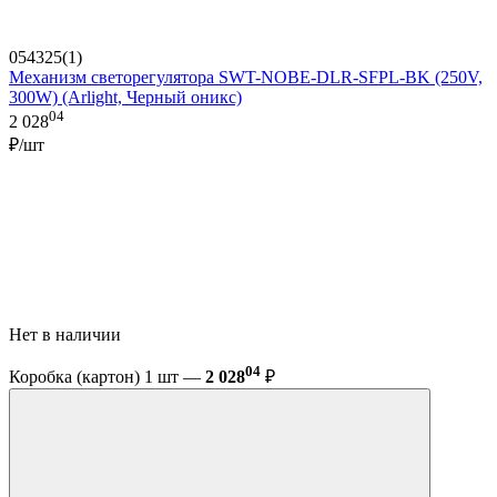
054325(1)
Механизм светорегулятора SWT-NOBE-DLR-SFPL-BK (250V,
300W) (Arlight, Черный оникс)
04
2 028
₽/шт
Нет в наличии
04
Коробка (картон) 1 шт —
2 028
₽