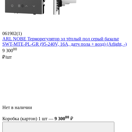
061902(1)
ARL NOBE Терморегулятор эл тёплый пол серый базальт
SWT-MTE-PL-GR (95-240V, 16A, датч пола + возд) (Arlight, -)
00
9 300
₽/шт
Нет в наличии
00
Коробка (картон) 1 шт —
9 300
₽