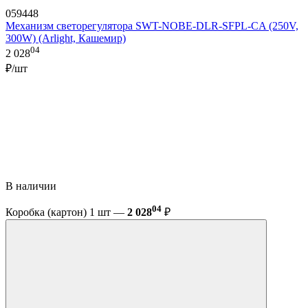
059448
Механизм светорегулятора SWT-NOBE-DLR-SFPL-CA (250V,
300W) (Arlight, Кашемир)
04
2 028
₽/шт
В наличии
04
Коробка (картон) 1 шт —
2 028
₽