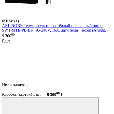
058345(1)
ARL NOBE Терморегулятор эл тёплый пол черный оникс
SWT-MTE-PL-BK (95-240V, 16A, датч пола + возд) (Arlight, -)
00
9 300
₽/шт
Нет в наличии
00
Коробка (картон) 1 шт —
9 300
₽