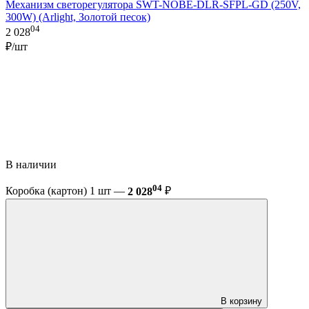
Механизм светорегулятора SWT-NOBE-DLR-SFPL-GD (250V,
300W) (Arlight, Золотой песок)
04
2 028
₽/шт
В наличии
04
Коробка (картон) 1 шт —
2 028
₽
В корзину