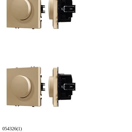
054326(1)