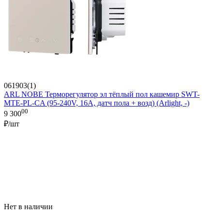
061903(1)
ARL NOBE Терморегулятор эл тёплый пол кашемир SWT-
MTE-PL-CA (95-240V, 16A, датч пола + возд) (Arlight, -)
00
9 300
₽/шт
Нет в наличии