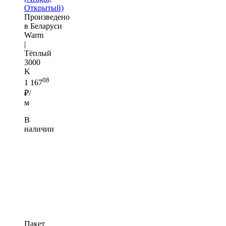
Открытый)
Произведено
в Беларуси
Warm
|
Тёплый
3000
K
08
1 167
₽/
м
В
наличии
Пакет