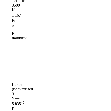
Тёплый
3500
K
08
1 167
₽/
м
В
наличии
Пакет
(полиэтилен)
5
м —
40
5 835
₽