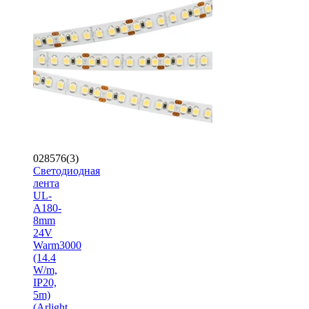
028576(3)
Светодиодная
лента
UL-
A180-
8mm
24V
Warm3000
(14.4
W/m,
IP20,
5m)
(Arlight,