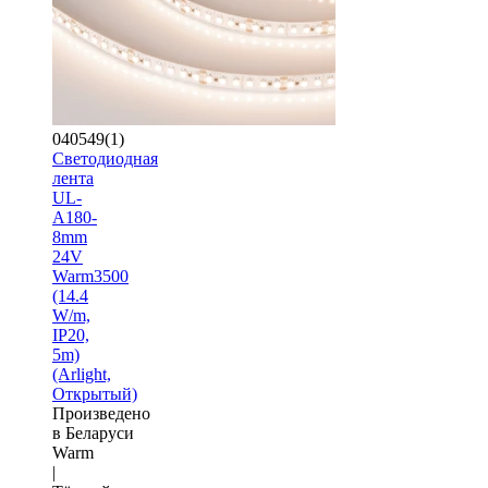
040549(1)
Светодиодная
лента
UL-
A180-
8mm
24V
Warm3500
(14.4
W/m,
IP20,
5m)
(Arlight,
Открытый)
Произведено
в Беларуси
Warm
|