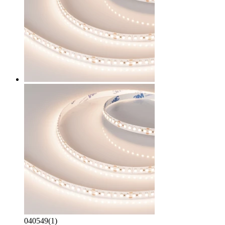
040549(1)