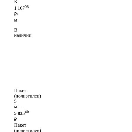
K
08
1 167
₽/
м
В
наличии
Пакет
(полиэтилен)
5
м —
40
5 835
₽
Пакет
(полиэтилен)