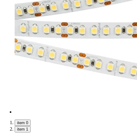
item 0
item 1