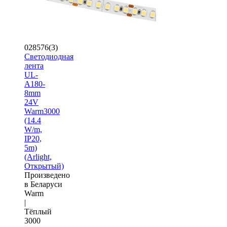
028576(3)
Светодиодная
лента
UL-
A180-
8mm
24V
Warm3000
(14.4
W/m,
IP20,
5m)
(Arlight,
Открытый)
Произведено
в Беларуси
Warm
|
Тёплый
3000