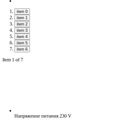
item 0
item 1
item 2
item 3
item 4
item 5
item 6
Item 1 of 7
Напряжение питания
230 V