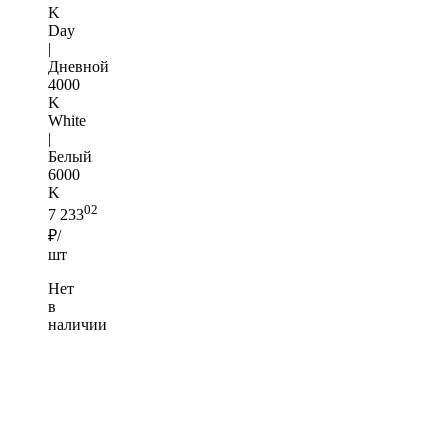
K
Day
|
Дневной
4000
K
White
|
Белый
6000
K
02
7 233
₽/
шт
Нет
в
наличии