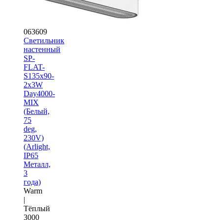
063609
Светильник
настенный
SP-
FLAT-
S135x90-
2x3W
Day4000-
MIX
(Белый,
75
deg,
230V)
(Arlight,
IP65
Металл,
3
года)
Warm
|
Тёплый
3000