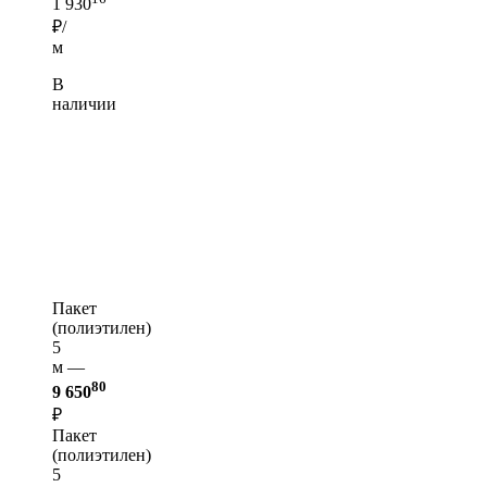
1 930
₽/
м
В
наличии
Пакет
(полиэтилен)
5
м —
80
9 650
₽
Пакет
(полиэтилен)
5