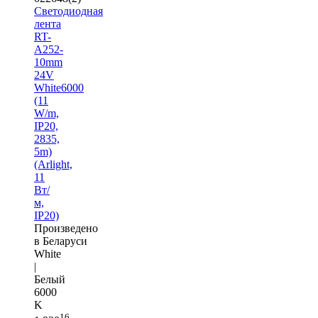
Светодиодная
лента
RT-
A252-
10mm
24V
White6000
(11
W/m,
IP20,
2835,
5m)
(Arlight,
11
Вт/
м,
IP20)
Произведено
в Беларуси
White
|
Белый
6000
K
16