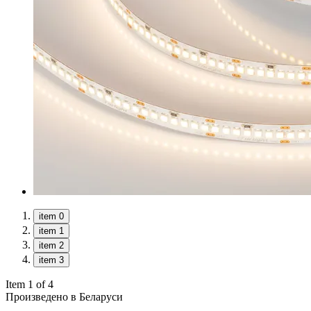
item 0
item 1
item 2
item 3
Item 1 of 4
Произведено в Беларуси