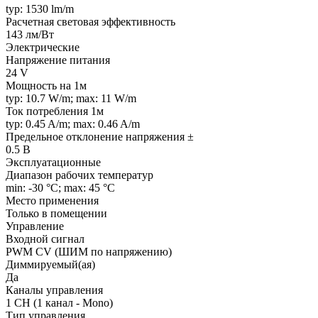
typ: 1530 lm/m
Расчетная световая эффективность
143 лм/Вт
Электрические
Напряжение питания
24 V
Мощность на 1м
typ: 10.7 W/m; max: 11 W/m
Ток потребления 1м
typ: 0.45 A/m; max: 0.46 A/m
Предельное отклонение напряжения ±
0.5 В
Эксплуатационные
Диапазон рабочих температур
min: -30 °C; max: 45 °C
Место применения
Только в помещении
Управление
Входной сигнал
PWM СV (ШИМ по напряжению)
Диммируемый(ая)
Да
Каналы управления
1 CH (1 канал - Mono)
Тип управления