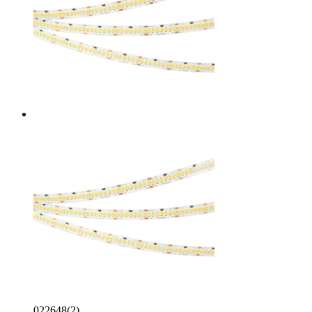
022648(2)