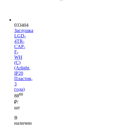
033404
Заглушка
LGD-
4TR-
CAP-
F-
WH
(C)
(Arlight,
IP20
Пластик,
3
года)
88
88
₽/
шт
В
наличии