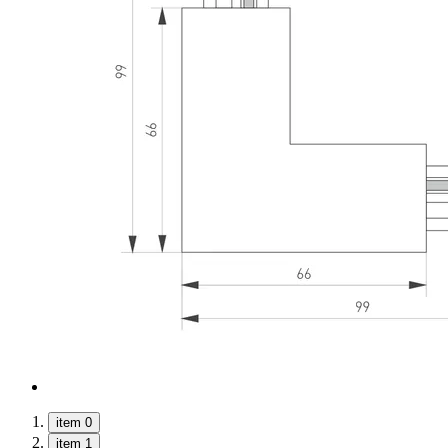
item 0
item 1