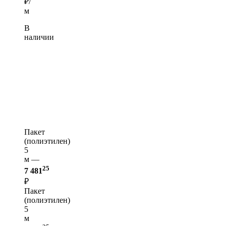
₽/
м
В
наличии
Пакет
(полиэтилен)
5
м —
25
7 481
₽
Пакет
(полиэтилен)
5
м