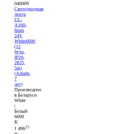
040009
Светодиодная
лента
UL-
A160-
8mm
24V
White6000
(12
W/m,
IP20,
2835,
5m)
(Arlight,
7
лет)
Произведено
в Беларуси
White
|
Белый
6000
K
25
1 496