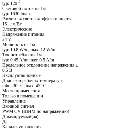
typ: 120 °
Световой поток на 1м
typ: 1630 lm/m
Расчетная световая эффективность
151 лм/Вт
Электрические
Напряжение питания
24 V
Мощность на 1м
typ: 10.8 W/m; max: 12 W/m
Ток потребления 1м
typ: 0.45 A/m; max: 0.5 A/m
Предельное отклонение напряжения ±
0.5 В
Эксплуатационные
Диапазон рабочих температур
min: -30 °C; max: 45 °C
Место применения
Только в помещении
Управление
Входной сигнал
PWM СV (ШИМ по напряжению)
Диммируемый(ая)
Да
Каналы управления