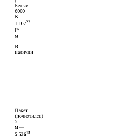
Белый
6000
K
23
1 107
₽/
м
В
наличии
Пакет
(полиэтилен)
5
м —
15
5 536