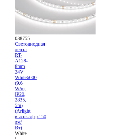
038755
Светодиодная
лента
RT-
A128-
8mm
24V
White6000
(9.6
W/m,
IP20,
2835,
5m)
(Arlight,
высок.эфф.150
лм/
Вт)
White
|