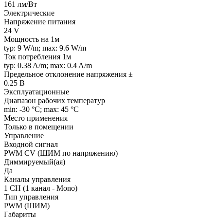
161 лм/Вт
Электрические
Напряжение питания
24 V
Мощность на 1м
typ: 9 W/m; max: 9.6 W/m
Ток потребления 1м
typ: 0.38 A/m; max: 0.4 A/m
Предельное отклонение напряжения ±
0.25 В
Эксплуатационные
Диапазон рабочих температур
min: -30 °C; max: 45 °C
Место применения
Только в помещении
Управление
Входной сигнал
PWM СV (ШИМ по напряжению)
Диммируемый(ая)
Да
Каналы управления
1 CH (1 канал - Mono)
Тип управления
PWM (ШИМ)
Габариты