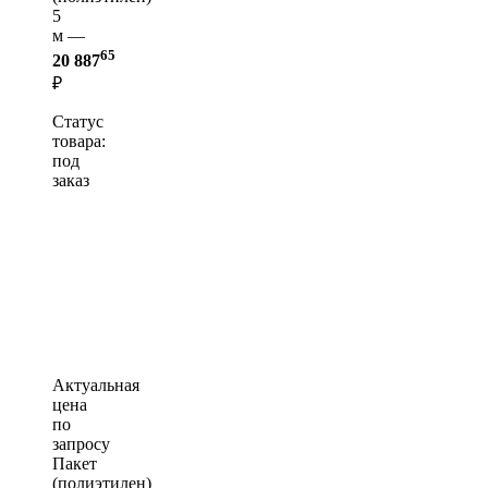
5
м —
65
20 887
₽
Статус
товара:
под
заказ
Актуальная
цена
по
запросу
Пакет
(полиэтилен)