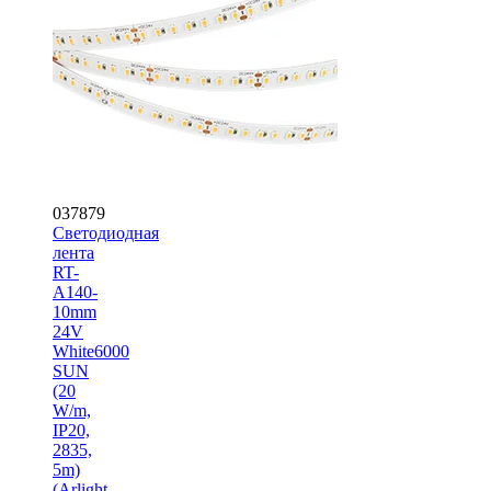
037879
Светодиодная
лента
RT-
A140-
10mm
24V
White6000
SUN
(20
W/m,
IP20,
2835,
5m)
(Arlight,