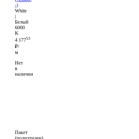
-)
White
|
Белый
6000
K
53
4 177
₽/
м
Нет
в
наличии
Пакет
(полиэтилен)