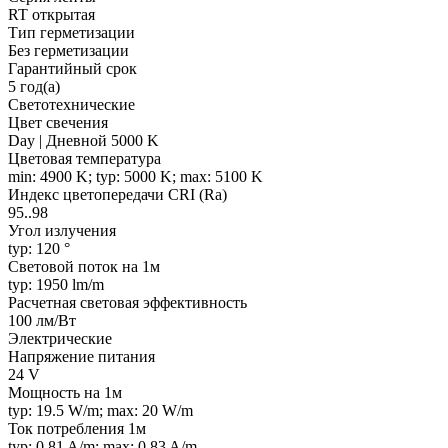
RT открытая
Тип герметизации
Без герметизации
Гарантийный срок
5 год(а)
Светотехнические
Цвет свечения
Day | Дневной 5000 K
Цветовая температура
min: 4900 K; typ: 5000 K; max: 5100 K
Индекс цветопередачи CRI (Ra)
95..98
Угол излучения
typ: 120 °
Световой поток на 1м
typ: 1950 lm/m
Расчетная световая эффективность
100 лм/Вт
Электрические
Напряжение питания
24 V
Мощность на 1м
typ: 19.5 W/m; max: 20 W/m
Ток потребления 1м
typ: 0.81 A/m; max: 0.83 A/m